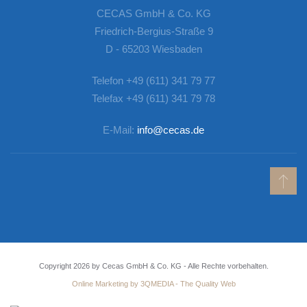
CECAS GmbH & Co. KG
Friedrich-Bergius-Straße 9
D - 65203 Wiesbaden
Telefon +49 (611) 341 79 77
Telefax +49 (611) 341 79 78
E-Mail:
info@cecas.de
Copyright
2026
by Cecas
GmbH & Co. KG - Alle Rechte vorbehalten.
Online Marketing by 3QMEDIA - The Quality Web