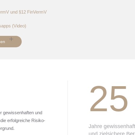
VermV und §12 FinVermV
sapps (Video)
hen
25
ner gewissenhaften und
die erfolgreiche Risiko-
Jahre gewissenhaf
ergrund.
und zielsichere Be