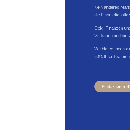
Kein anderes Markt
die Finanzdienstle
Geld, Finanzen un
Vertrauen und indi
Wir bieten Ihnen e
50% Ihrer Prämien
Kontaktieren S