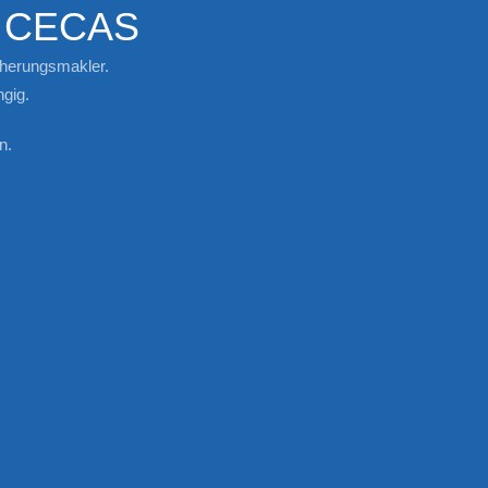
i CECAS
cherungsmakler.
gig.
n.