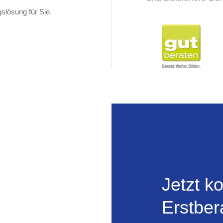
gslösung für Sie.
Jetzt k
Erstber