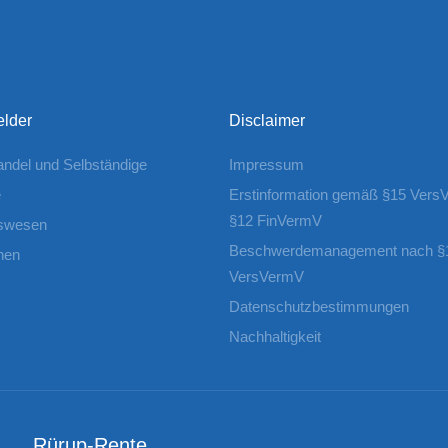
elder
Disclaimer
Handel und Selbständige
Impressum
e
Erstinformation gemäß §15 Vers
§12 FinVermV
swesen
Beschwerdemanagement nach §
nen
VersVermV
Datenschutzbestimmungen
Nachhaltigkeit
Rürup-Rente