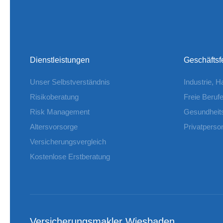
Dienstleistungen
Geschäftsf
Unser Selbstverständnis
Industrie, 
Risikoberatung
Freie Beruf
Risk Management
Gesundheit
Altersvorsorge
Privatperso
Versicherungsvergleich
Kostenlose Erstberatung
Versicherungsmakler Wiesbaden