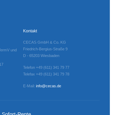
Kontakt
CECAS GmbH & Co. KG
Friedrich-Bergius-Straße 9
VermV und
D - 65203 Wiesbaden
17
Telefon +49 (611) 341 79 77
Telefax +49 (611) 341 79 78
E-Mail:
info@cecas.de
Sofort-Rente