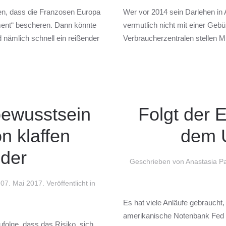
ffen, dass die Franzosen Europa
Wer vor 2014 sein Darlehen in
ment“ bescheren. Dann könnte
vermutlich nicht mit einer Geb
 nämlich schnell ein reißender
Verbraucherzentralen stellen Mu
bewusstsein
Folgt der E
n klaffen
dem 
der
Geschrieben von Anastasia P
m
07. Mai 2017
. Veröffentlicht in
Es hat viele Anläufe gebraucht
amerikanische Notenbank Fed d
folge, dass das Risiko, sich