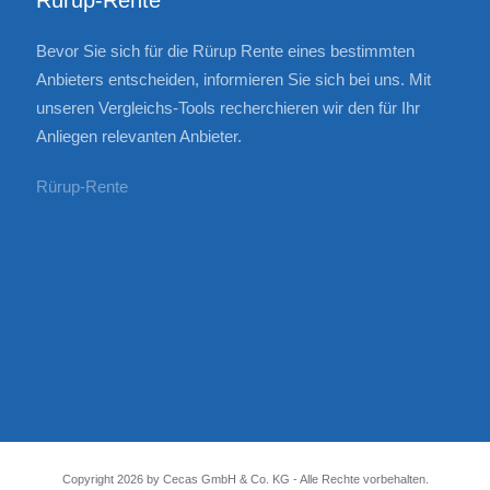
Rürup-Rente
Bevor Sie sich für die Rürup Rente eines bestimmten
Anbieters entscheiden, informieren Sie sich bei uns. Mit
unseren Vergleichs-Tools recherchieren wir den für Ihr
Anliegen relevanten Anbieter.
Rürup-Rente
Copyright
2026
by Cecas
GmbH & Co. KG - Alle Rechte vorbehalten.