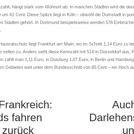
ezahlt, hängt stark vom Wohnort ab. In manchen Städten wird die de
ze um 61 Cent. Diese Spitze liegt in Köln – obwohl die Domstadt in p
en Städten gehört. In Dortmund beispielsweise werden 578 Einbrüche 
.
ausratschutz liegt Frankfurt am Main, wo im Schnitt 1,14 Euro zu be
 selten zu. Anders sieht diese Kennzahl mit 514 in Düsseldorf aus, P
zahlt man 1,11 Euro, in Duisburg 1,07 Euro, in Berlin und Hamburg 
hen Gebieten weit unter dem Bundesschnitt von 85 Cent – ein Hoch a
Frankreich:
Auc
ds fahren
Darlehen
n zurück
un