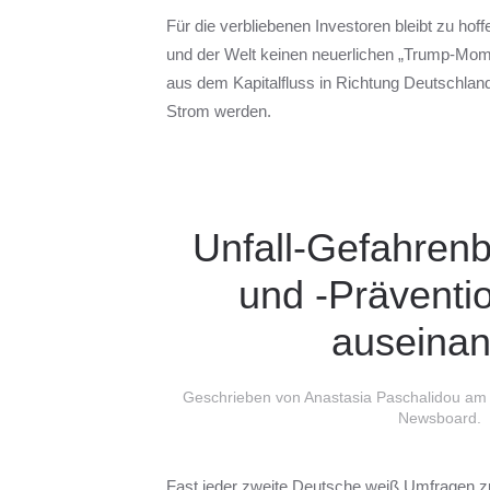
Für die verbliebenen Investoren bleibt zu ho
und der Welt keinen neuerlichen „Trump-Mo
aus dem Kapitalfluss in Richtung Deutschland
Strom werden.
Unfall-Gefahren
und -Präventio
auseinan
Geschrieben von Anastasia Paschalidou a
Newsboard
.
Fast jeder zweite Deutsche weiß Umfragen zu