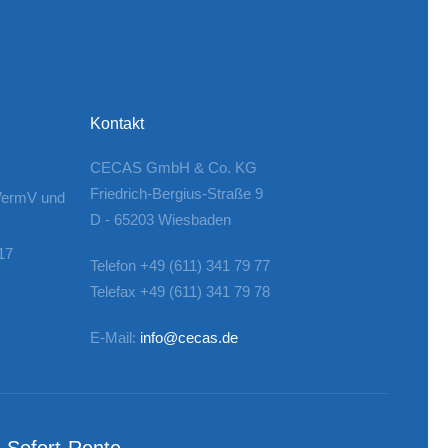
Kontakt
CECAS GmbH & Co. KG
Friedrich-Bergius-Straße 9
VermV und
D - 65203 Wiesbaden
17
Telefon +49 (611) 341 79 77
Telefax +49 (611) 341 79 78
E-Mail:
info@cecas.de