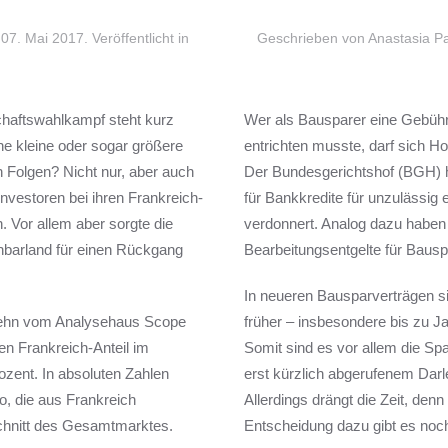
m
07. Mai 2017
. Veröffentlicht in
Geschrieben von Anastasia P
haftswahlkampf steht kurz
Wer als Bausparer eine Gebühr
ne kleine oder sogar größere
entrichten musste, darf sich H
n Folgen? Nicht nur, aber auch
Der Bundesgerichtshof (BGH) h
nvestoren bei ihren Frankreich-
für Bankkredite für unzulässig 
 Vor allem aber sorgte die
verdonnert. Analog dazu haben
chbarland für einen Rückgang
Bearbeitungsentgelte für Bausp
In neueren Bausparverträgen s
 zehn vom Analysehaus Scope
früher – insbesondere bis zu J
en Frankreich-Anteil im
Somit sind es vor allem die Spa
rozent. In absoluten Zahlen
erst kürzlich abgerufenem Darle
o, die aus Frankreich
Allerdings drängt die Zeit, denn
chnitt des Gesamtmarktes.
Entscheidung dazu gibt es noch n