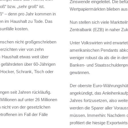
Zinswende eingeleitet. Die befü
oß“ bzw. „sehr groß“ ist.
Wertpapiermärkten blieben aus,
roß“ – denn pro Jahr kommen in
en im Haushalt zu Tode. Das
Nun stellen sich viele Marktte
rsunfälle kosten.
Zentralbank (EZB) in naher Zuku
nschen nicht großgeschrieben
Unter Volkswirten wird erwartet
verzichten vier von zehn
amerikanischen Pendants abkopp
m Haushalt etwas weit über
weniger robust da als die in 
 gefährdeten über 60-Jährigen
Banken- und Staatsschuldenpro
 Hocker, Schrank, Tisch oder
gewännen.
Der oberste Euro-Währungshüte
ngen seit Jahren rückläufig.
angekündigt, das Anleihenkau
Millionen auf unter 26 Millionen
Jahres fortzusetzen, also weit
h nicht von der gesetzlichen
werden die Sparer aller Vorauss
roffenen im Fall der Fälle
müssen. Immerhin: Nachdem der
profitiert die hiesige Exportwi