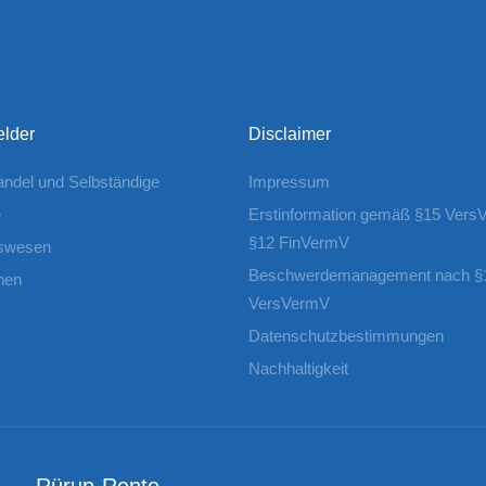
elder
Disclaimer
Handel und Selbständige
Impressum
e
Erstinformation gemäß §15 Vers
§12 FinVermV
swesen
Beschwerdemanagement nach §
nen
VersVermV
Datenschutzbestimmungen
Nachhaltigkeit