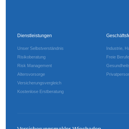
Dienstleistungen
Geschäftsf
Unser Selbstverständnis
Industrie, 
Risikoberatung
Freie Beruf
Risk Management
Gesundheit
Altersvorsorge
Privatperso
Versicherungsvergleich
Kostenlose Erstberatung